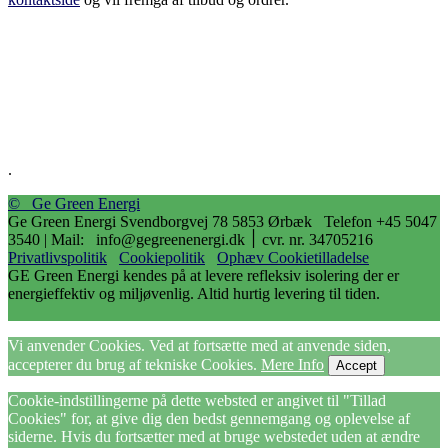
.
© Ge Green Energi
Ge Green Energi Svendborgvej 78 5853 Ørbæk Telefon +45 5047
3540 | Mail: info@gegreenenergi.dk ׀ cvr. nr. 34705216
Privatlivspolitik
Cookiepolitik
Ophæv Cookietilladelse
GE Green Energi kendes på at levere refleksiv isolering der er
energieffektiv og miljøvenlig. Altid hurtig levering til tiden.
Vi anvender Cookies. Ved at fortsætte med at anvende siden,
accepterer du brug af tekniske Cookies.
Mere Info
Accept
Cookie-indstillingerne på dette websted er angivet til "Tillad
Cookies" for, at give dig den bedst gennemgang og oplevelse af
siderne. Hvis du fortsætter med at bruge webstedet uden at ændre