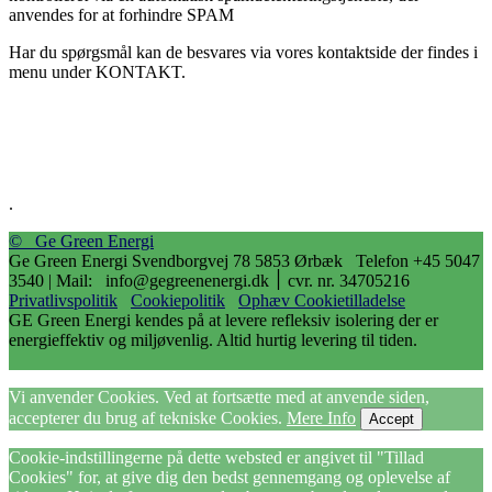
anvendes for at forhindre SPAM
Har du spørgsmål kan de besvares via vores kontaktside der findes i
menu under KONTAKT.
.
© Ge Green Energi
Ge Green Energi Svendborgvej 78 5853 Ørbæk Telefon +45 5047
3540 | Mail: info@gegreenenergi.dk ׀ cvr. nr. 34705216
Privatlivspolitik
Cookiepolitik
Ophæv Cookietilladelse
GE Green Energi kendes på at levere refleksiv isolering der er
energieffektiv og miljøvenlig. Altid hurtig levering til tiden.
Vi anvender Cookies. Ved at fortsætte med at anvende siden,
accepterer du brug af tekniske Cookies.
Mere Info
Accept
Cookie-indstillingerne på dette websted er angivet til "Tillad
Cookies" for, at give dig den bedst gennemgang og oplevelse af