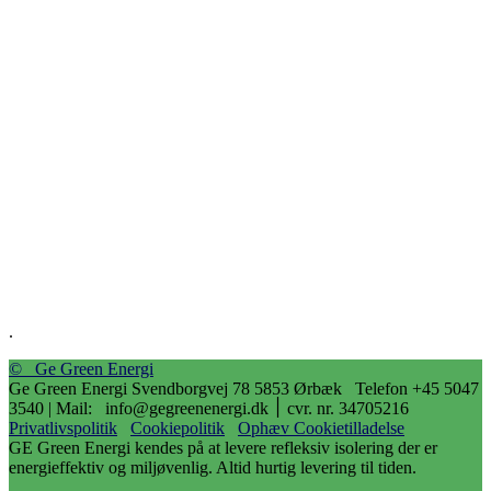
.
© Ge Green Energi
Ge Green Energi Svendborgvej 78 5853 Ørbæk Telefon +45 5047
3540 | Mail: info@gegreenenergi.dk ׀ cvr. nr. 34705216
Privatlivspolitik
Cookiepolitik
Ophæv Cookietilladelse
GE Green Energi kendes på at levere refleksiv isolering der er
energieffektiv og miljøvenlig. Altid hurtig levering til tiden.