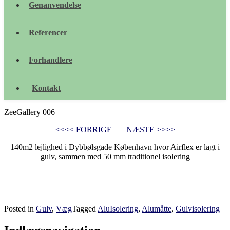
Genanvendelse
Referencer
Forhandlere
Kontakt
ZeeGallery 006
<<<< FORRIGE
NÆSTE >>>>
140m2 lejlighed i Dybbølsgade København hvor Airflex er lagt i
gulv, sammen med 50 mm traditionel isolering
Posted in
Gulv
,
Væg
Tagged
AluIsolering
,
Alumåtte
,
Gulvisolering